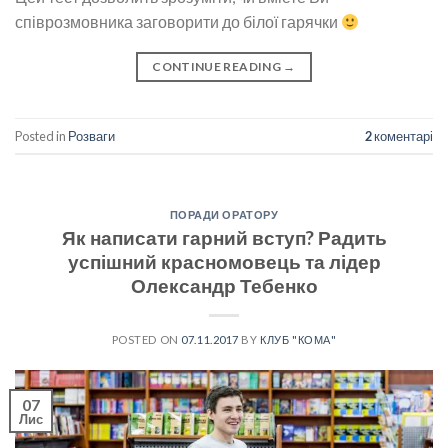
співрозмовника заговорити до білої гарячки
CONTINUE READING
→
Posted in
Розваги
2
коментарі
ПОРАДИ ОРАТОРУ
Як написати гарний вступ? Радить
успішний красномовець та лідер
Олександр Тебенко
POSTED ON
07.11.2017
BY
КЛУБ "КОМА"
07
Лис