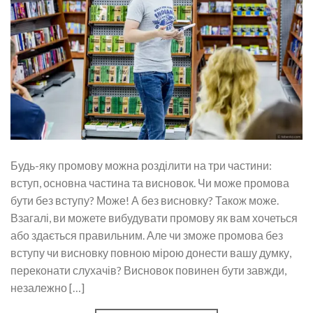
Будь-яку промову можна розділити на три частини:
вступ, основна частина та висновок. Чи може промова
бути без вступу? Може! А без висновку? Також може.
Взагалі, ви можете вибудувати промову як вам хочеться
або здається правильним. Але чи зможе промова без
вступу чи висновку повною мірою донести вашу думку,
переконати слухачів? Висновок повинен бути завжди,
незалежно […]