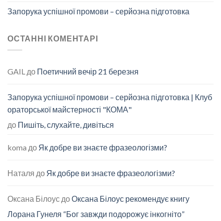
Запорука успішної промови – серйозна підготовка
ОСТАННІ КОМЕНТАРІ
GAIL
до
Поетичний вечір 21 березня
Запорука успішної промови – серйозна підготовка | Клуб
ораторської майстерності "КОМА"
до
Пишіть, слухайте, дивіться
koma
до
Як добре ви знаєте фразеологізми?
Наталя
до
Як добре ви знаєте фразеологізми?
Оксана Білоус
до
Оксана Білоус рекомендує книгу
Лорана Гунеля “Бог завжди подорожує інкогніто”