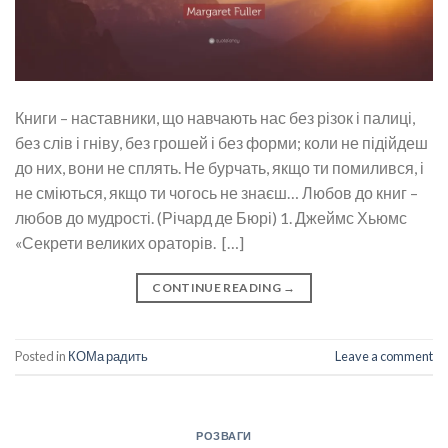
Книги – наставники, що навчають нас без різок і палиці,
без слів і гніву, без грошей і без форми; коли не підійдеш
до них, вони не сплять. Не бурчать, якщо ти помилився, і
не сміються, якщо ти чогось не знаєш… Любов до книг –
любов до мудрості. (Річард де Бюрі) 1. Джеймс Хьюмс
«Секрети великих ораторів. […]
CONTINUE READING
→
Posted in
КОМа радить
Leave a comment
РОЗВАГИ