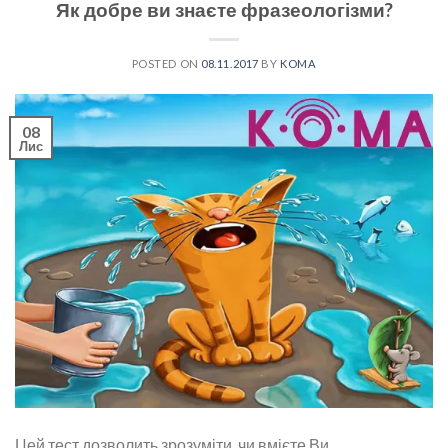
Як добре ви знаєте фразеологізми?
POSTED ON
08.11.2017
BY
KOMA
08
Лис
Цей тест дозволить зрозуміти, чи вмієте Ви