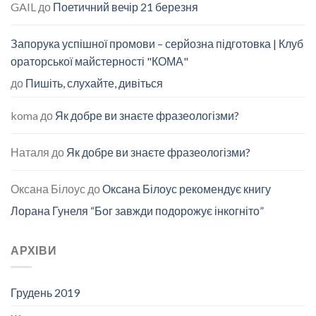
GAIL
до
Поетичний вечір 21 березня
Запорука успішної промови – серйозна підготовка | Клуб
ораторської майстерності "КОМА"
до
Пишіть, слухайте, дивіться
koma
до
Як добре ви знаєте фразеологізми?
Наталя
до
Як добре ви знаєте фразеологізми?
Оксана Білоус
до
Оксана Білоус рекомендує книгу
Лорана Гунеля “Бог завжди подорожує інкогніто”
АРХІВИ
Грудень 2019