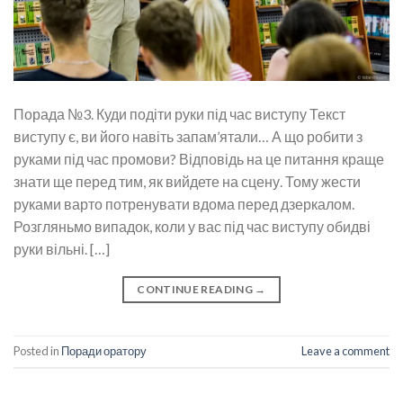
Порада №3. Куди подіти руки під час виступу Текст
виступу є, ви його навіть запам’ятали… А що робити з
руками під час промови? Відповідь на це питання краще
знати ще перед тим, як вийдете на сцену. Тому жести
руками варто потренувати вдома перед дзеркалом.
Розгляньмо випадок, коли у вас під час виступу обидві
руки вільні. […]
CONTINUE READING
→
Posted in
Поради оратору
Leave a comment