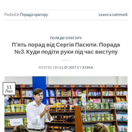
Posted in
Поради оратору
Leave a comment
ПОРАДИ ОРАТОРУ
П’ять порад від Сергія Пасюти. Порада
№3. Куди подіти руки під час виступу
POSTED ON
11.07.2017
BY
KOMA
11
Лип