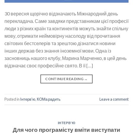
30 вересня щорічно відзначають Міжнародний день
перекладача. Саме завдяки представникам цієї професії
люди з різних країн та континентів можуть знайти спільну
мову, отримати неймовірну насолоду від прочитання
світових бестселерів та зрештою дізнатися новини
інших держав без знання іноземної мови. Одна із
засновниць нашого клубу, Марина Марченко, в цей день
відзначає своє професійне свято. В її […]
CONTINUE READING
→
Posted in
Інтерв'ю
,
КОМа радить
Leave a comment
ІНТЕРВ'Ю
Для чого програмісту вміти виступати