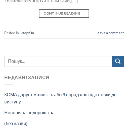
Toastmasters. Ігор Світельський, […]
CONTINUE READING
→
Posted in
Інтерв'ю
Leave a comment
НЕДАВНІ ЗАПИСИ
КОМА дарує сміливість або 8 порад для підготовки до
виступу
Новорічна подорож-гра
(без назви)