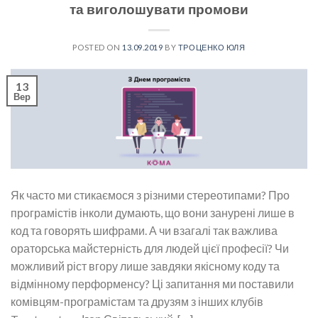
та виголошувати промови
POSTED ON
13.09.2019
BY
ТРОЦЕНКО ЮЛЯ
13
Вер
Як часто ми стикаємося з різними стереотипами? Про
програмістів інколи думають, що вони занурені лише в
код та говорять шифрами. А чи взагалі так важлива
ораторська майстерність для людей цієї професії? Чи
можливий ріст вгору лише завдяки якісному коду та
відмінному перформенсу? Ці запитання ми поставили
комівцям-програмістам та друзям з інших клубів