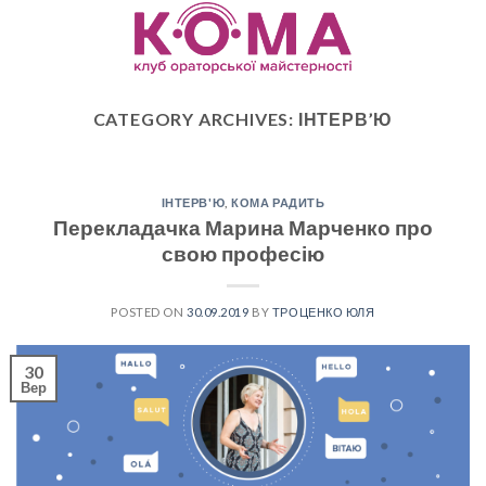
Skip
to
content
CATEGORY ARCHIVES:
ІНТЕРВ’Ю
ІНТЕРВ'Ю
,
КОМА РАДИТЬ
Перекладачка Марина Марченко про
свою професію
POSTED ON
30.09.2019
BY
ТРОЦЕНКО ЮЛЯ
30
Вер