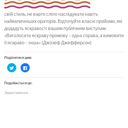
свій стиль, не варто сліпо наслідувати навіть
найвеличніших ораторів. Відточуйте власні прийоми, які
додадуть яскравості вашим публічним виступам.
«Виголосити яскраву промову – одна справа, а вимовити
її яскраво – інша» (Джозеф Джефферсон)
Поділитися цим:
Click
Click
to
to
share
share
on
on
Twitter(Відкривається
Facebook(Відкривається
Подобається це:
у
у
новому
новому
вікні)
вікні)
Завантаження…