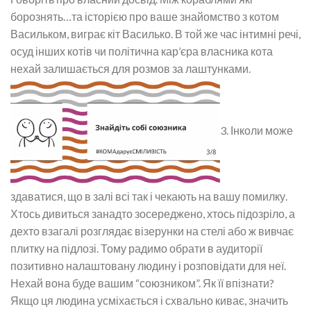
борознять…та історією про ваше знайомство з котом
Васильком, виграє кіт Василько. В той же час інтимні речі,
осуд інших котів чи політична кар’єра власника кота
нехай залишається для розмов за лаштунками.
3. Інколи може
здаватися, що в залі всі так і чекають на вашу помилку.
Хтось дивиться занадто зосереджено, хтось підозріло, а
дехто взагалі розглядає візерунки на стелі або ж вивчає
плитку на підлозі. Тому радимо обрати в аудиторії
позитивно налаштовану людину і розповідати для неї.
Нехай вона буде вашим “союзником”. Як її впізнати?
Якщо ця людина усміхається і схвально киває, значить