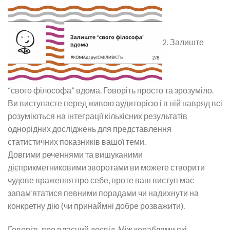
2. Залиште
“свого філософа” вдома. Говоріть просто та зрозуміло.
Ви виступаєте перед живою аудиторією і в ній навряд всі
розуміються на інтеграції кількісних результатів
однорідних досліджень для представлення
статистичних показників вашої теми.
Довгими реченнями та вишуканими
дієприкметниковими зворотами ви можете створити
чудове враження про себе, проте ваш виступ має
запам’ятатися певними порадами чи надихнути на
конкретну дію (чи принаймні добре розважити).
Говоріть про власний досвід. Між кораблями які