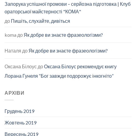
Запорука успішної промови – серйозна підготовка | Клуб
ораторської майстерності "КОМА"
до
Пишіть, слухайте, дивіться
koma
до
Як добре ви знаєте фразеологізми?
Наталя
до
Як добре ви знаєте фразеологізми?
Оксана Білоус
до
Оксана Білоус рекомендує книгу
Лорана Гунеля “Бог завжди подорожує інкогніто”
АРХІВИ
Грудень 2019
Жовтень 2019
Вересень 2019