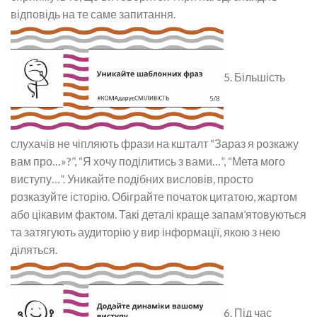
відповідь на те саме запитання.
5. Більшість
слухачів не чіпляють фрази на кшталт “Зараз я розкажу
вам про…»?”, “Я хочу поділитись з вами…”, “Мета мого
виступу…”. Уникайте подібних висловів, просто
розказуйте історію. Обіграйте початок цитатою, жартом
або цікавим фактом. Такі деталі краще запам’ятовуються
та затягують аудиторію у вир інформації, якою з нею
діляться.
6. Під час