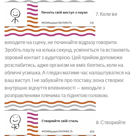
7. Коли ви
виходите на сцену, не починайте відразу говорити.
Зробіть паузу на кілька секунд, усміхніться та встановіть
зоровий контакт з аудиторією. Цей прийом допоможе
розслабитись, адже організм не вміє боятись, коли на
обличчі усмішка. А глядач матиме час налаштуватися на
ваш виступ. І не забувайте про поставу, вона створює
внутрішнє відчуття впевненості — виходьте з
розправленими плечима та піднятою головою.
8. Створюйте