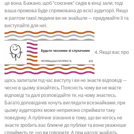
це вона. Бажано, щоб “союзник” сидів в кінці зали, тоді
ваша промова буде спрямована до всієї аудиторії. Якщо
ж раптом такої людини ви не знайшли — придумайте її та
виступайте для неї.
4. Якщо вас про
щось запитали під час виступу і ви не знаєте відповіді —
чесно в цьому зізнайтесь. Поясність чому ви не маєте
відповіді та далі розповідайте те, на чому знаєтесь.
Багато доповідачів хочуть виглядати всезнайками, при
цьому аудиторіях може неприязно сприймати таку
поведінку. А публічне зізнання в тому, що ви чогось не
знаєте зробить вас ближче до публіки та вони уважніше
сприймуть те, що ви говорите. А при нагоді знайдіть