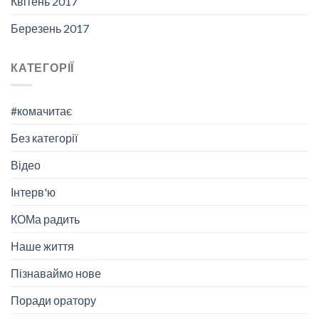
Квітень 2017
Березень 2017
КАТЕГОРІЇ
#комачитає
Без категорії
Відео
Інтерв'ю
КОМа радить
Наше життя
Пізнаваймо нове
Поради оратору